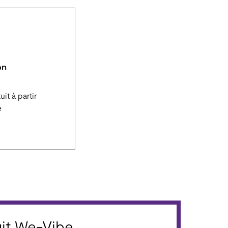
on
uit à partir
e
it We-Vibe