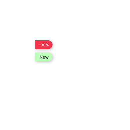
-30%
new