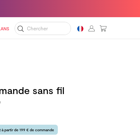
MON PANIER
LANS
ande sans fil
e
rt à partir de 199 € de commande