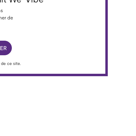
ns
ner de
ER
de ce site.