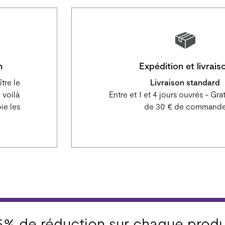
n
Expédition et livrais
tre le
Livraison standard
 voilà
Entre et 1 et 4 jours ouvrés - Grat
e les
de 30 € de command
5% de réduction sur chaque produ