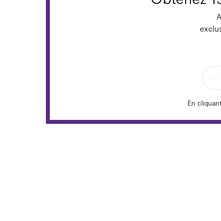
A
exclu
En cliquan