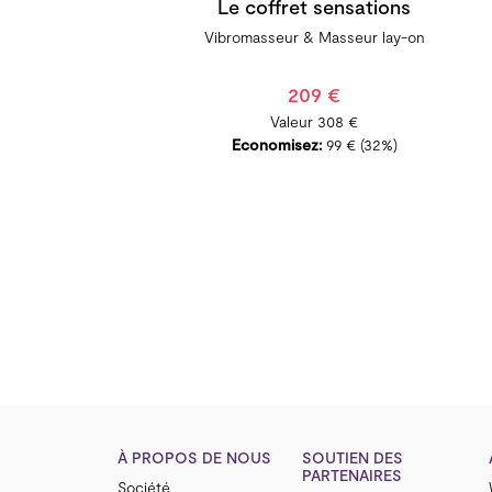
Le coffret sensations
Vibromasseur & ​Masseur lay-on
209 €
Valeur
308 €
Economisez:
99 €
(32%)
À PROPOS DE NOUS
SOUTIEN DES
PARTENAIRES
Société