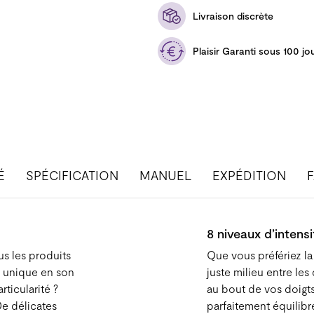
Livraison discrète
Plaisir Garanti sous 100 jo
É
SPÉCIFICATION
MANUEL
EXPÉDITION
8 niveaux d’intensi
us les produits
Que vous préfériez la
 unique en son
juste milieu entre le
rticularité ?
au bout de vos doigts
De délicates
parfaitement équilibr