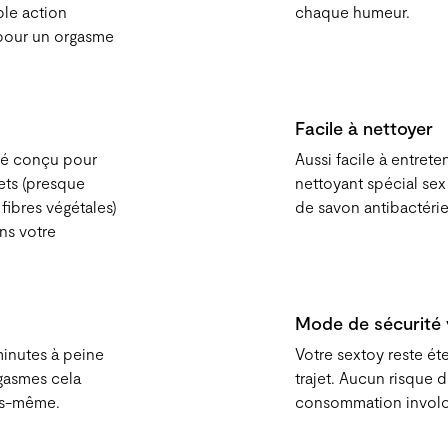
ble action
chaque humeur.
 pour un orgasme
Facile à nettoyer
té conçu pour
Aussi facile à entreteni
hets (presque
nettoyant spécial se
fibres végétales)
de savon antibactérie
ns votre
Mode de sécurité
inutes à peine
Votre sextoy reste ét
rgasmes cela
trajet. Aucun risque 
ous-même.
consommation involont