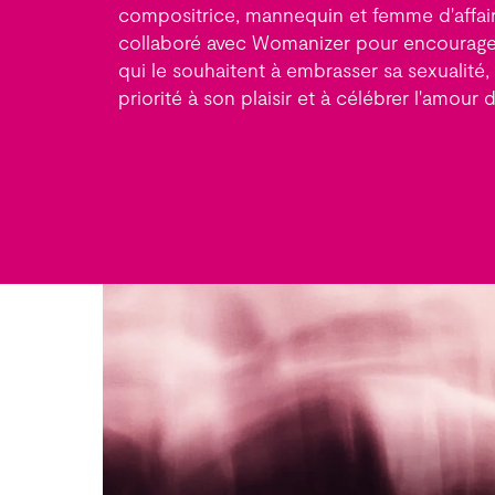
compositrice, mannequin et femme d'affair
collaboré avec Womanizer pour encourage
qui le souhaitent à embrasser sa sexualité,
priorité à son plaisir et à célébrer l'amour d