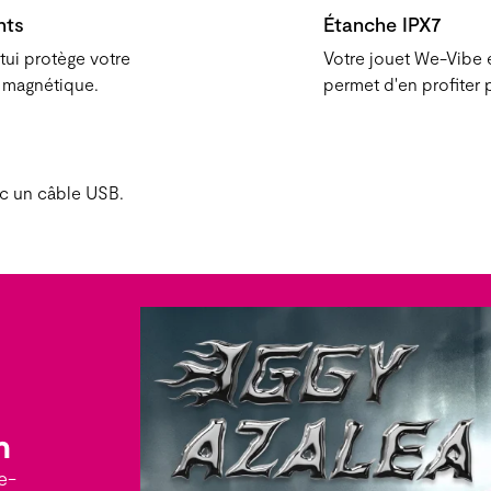
nts
Étanche IPX7
étui protège votre
Votre jouet We-Vibe e
e magnétique.
permet d'en profiter 
ec un câble USB.
n
e-