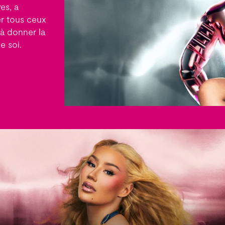
es, a
r tous ceux
 à donner la
e soi.