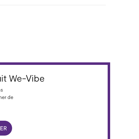
it We-Vibe
ns
ner de
ER