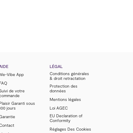
AIDE
LÉGAL
Conditions générales
We-Vibe App
& droit retractation
FAQ
Protection des
Suivi de votre
données
commande
Mentions légales
Plaisir Garanti sous
100 jours
Loi AGEC
EU Declaration of
Garantie
Conformity
Contact
Réglages Des Cookies