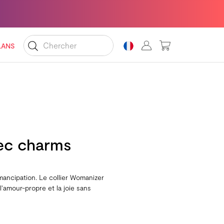
MON PANIER
LANS
vec charms
émancipation. Le collier Womanizer
l'amour-propre et la joie sans