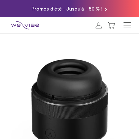
Promos d’été - Jusqu'à - 50 % !
MON PANI