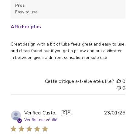
Pros
Easy to use
Afficher plus
Great design with a bit of lube feels great and easy to use
and clean found out if you get a pillow and put a vibrater
in between gives a drifrent sensation for solo use
Cette critique a-t-elle été utile?
0
0
Date
Verified-Customer
🇩🇪
23/01/25
de
Vérificateur vérifié
publi