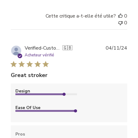
Cette critique a-t-elle été utile?
0
0
Date
Verified-Customer
🇬🇧
04/11/24
de
Acheteur vérifié
publi
Great stroker
Design
Ease Of Use
Pros