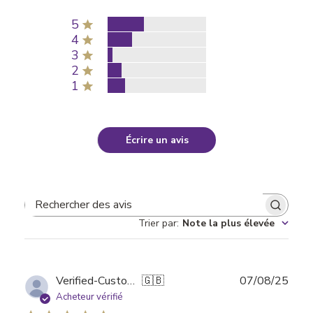
5
4
3
2
1
Écrire un avis
Rechercher des avis
Trier par
:
Note la plus élevée
Date
Verified-Customer
🇬🇧
07/08/25
de
Acheteur vérifié
publi