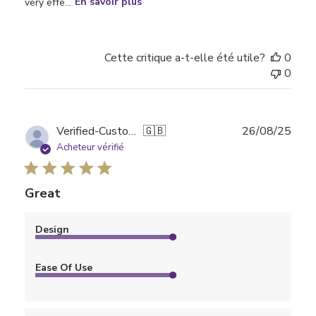
very effe...
En savoir plus
Cette critique a-t-elle été utile?
0
0
Date
Verified-Customer
🇬🇧
26/08/25
de
Acheteur vérifié
publi
Great
Design
Ease Of Use