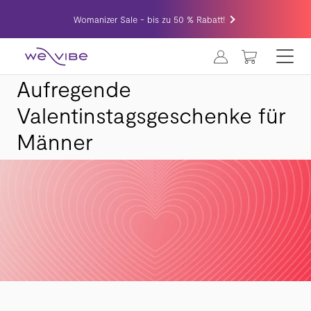
Womanizer Sale - bis zu 50 % Rabatt!
MEIN WA
Aufregende
Valentinstagsgeschenke für
Männer