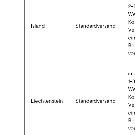
2-
We
Ko
Island
Standardversand
Ve
ei
Be
vo
im 
1-
We
Ko
Liechtenstein
Standardversand
Ve
ei
Be
vo