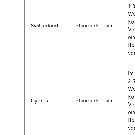
1-
We
Ko
Switzerland
Standardversand
Ve
ei
Be
vo
im 
2-
We
Ko
Cyprus
Standardversand
Ve
ei
Be
vo