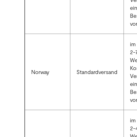
ei
Be
vo
im 
2-
We
Ko
Norway
Standardversand
Ve
ei
Be
vo
im 
2-
We