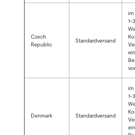
im 
1-
We
Czech
Ko
Standardversand
Republic
Ve
ei
Be
vo
im 
1-
We
Ko
Denmark
Standardversand
Ve
ei