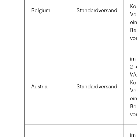
Ko
Belgium
Standardversand
Ve
ei
Be
vo
im 
2-
We
Ko
Austria
Standardversand
Ve
ei
Be
vo
im 