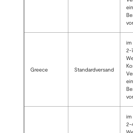
ei
Be
vo
im 
2-
We
Ko
Greece
Standardversand
Ve
ei
Be
vo
im 
2-
We