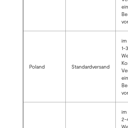
ei
Be
vo
im 
1-
We
Ko
Poland
Standardversand
Ve
ei
Be
vo
im 
2-
We