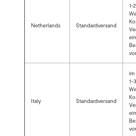
1-2
We
Ko
Netherlands
Standardversand
Ve
ei
Be
vo
im 
1-
We
Ko
Italy
Standardversand
Ve
ei
Be
vo