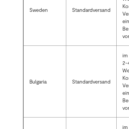
Ko
Sweden
Standardversand
Ve
ei
Be
vo
im 
2-
We
Ko
Bulgaria
Standardversand
Ve
ei
Be
vo
im 