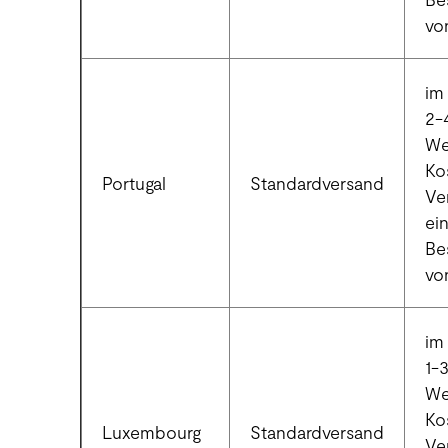
vo
im 
2-
We
Ko
Portugal
Standardversand
Ve
ei
Be
vo
im 
1-
We
Ko
Luxembourg
Standardversand
Ve