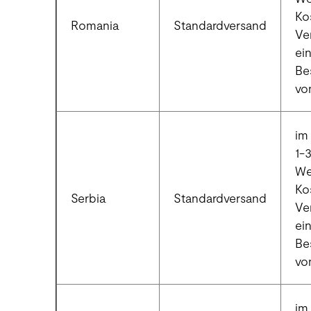
Ko
Romania
Standardversand
Ve
ei
Be
vo
im 
1-
We
Ko
Serbia
Standardversand
Ve
ei
Be
vo
im 