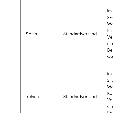
im 
2-
We
Ko
Spain
Standardversand
Ve
ei
Be
vo
im 
2-
We
Ko
Ireland
Standardversand
Ve
ei
Be