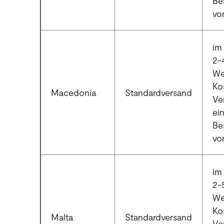
Be
vo
im 
2-
We
Ko
Macedonia
Standardversand
Ve
ei
Be
vo
im 
2-
We
Ko
Malta
Standardversand
Ve