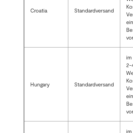
Ko
Croatia
Standardversand
Ve
ei
Be
vo
im 
2-
We
Ko
Hungary
Standardversand
Ve
ei
Be
vo
im 