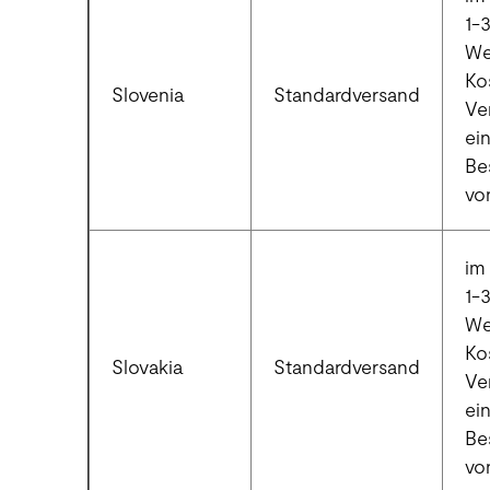
1-
We
Ko
Slovenia
Standardversand
Ve
ei
Be
vo
im 
1-
We
Ko
Slovakia
Standardversand
Ve
ei
Be
vo