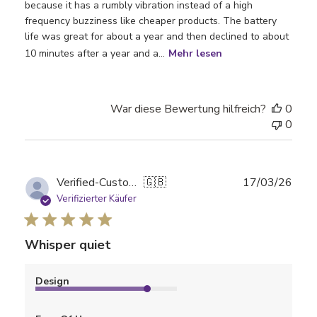
because it has a rumbly vibration instead of a high
frequency buzziness like cheaper products. The battery
life was great for about a year and then declined to about
10 minutes after a year and a...
Mehr lesen
War diese Bewertung hilfreich?
0
0
Verö
Verified-Customer
🇬🇧
17/03/26
Verifizierter Käufer
Whisper quiet
Design