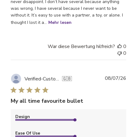
never disappoint. I don’t have several because anything
was wrong, I have several because I never want to be
without it. It’s easy to use with a partner, a toy, or alone. I
thought I lost it a...
Mehr lesen
War diese Bewertung hilfreich?
0
0
Verö
08/07/26
Verified-Customer
🇬🇧
My all time favourite bullet
Design
Ease Of Use