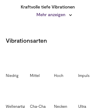
Kraftvolle tiefe Vibrationen
Tiefe, dumpfe Vibrationen, genau dort, wo Sie
Mehr anzeigen
sie haben wollen
Vibrationsarten
Niedrig
Mittel
Hoch
Impuls
Wellenartig
Cha-Cha
Necken
Ultra