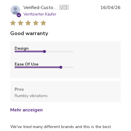
Verö
Verified-Customer
🇺🇸
16/04/26
Verifizierter Käufer
Good warranty
Design
Ease Of Use
Pros
Rumbly vibrations
Mehr anzeigen
We've tried many different brands and this is the best