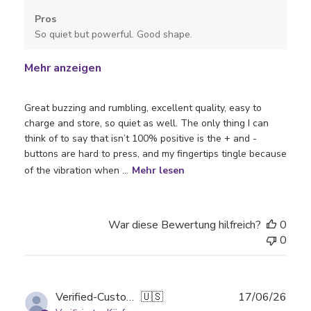
Pros
So quiet but powerful. Good shape.
Mehr anzeigen
Great buzzing and rumbling, excellent quality, easy to
charge and store, so quiet as well. The only thing I can
think of to say that isn’t 100% positive is the + and -
buttons are hard to press, and my fingertips tingle because
of the vibration when ...
Mehr lesen
War diese Bewertung hilfreich?
0
0
Verö
Verified-Customer
🇺🇸
17/06/26