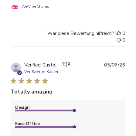
We-Vibe Chorus
War diese Bewertung hilfreich?
0
0
Verö
Verified-Customer
🇬🇧
05/06/26
Verifizierter Käufer
Totally amazing
Design
Ease Of Use