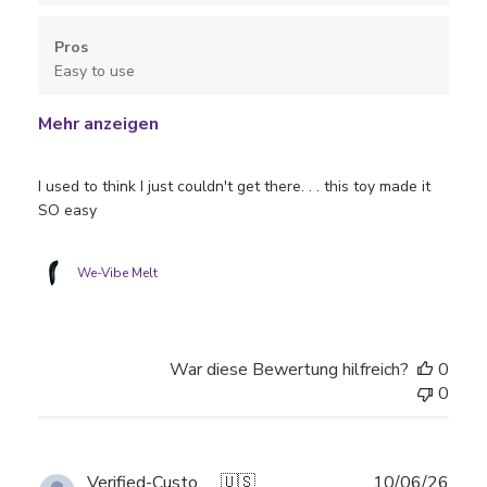
Pros
Easy to use
Mehr anzeigen
I used to think I just couldn't get there. . . this toy made it
SO easy
We-Vibe Melt
War diese Bewertung hilfreich?
0
0
Verö
Verified-Customer
🇺🇸
10/06/26