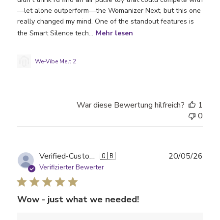
—let alone outperform—the Womanizer Next, but this one
really changed my mind. One of the standout features is
the Smart Silence tech...
Mehr lesen
We-Vibe Melt 2
War diese Bewertung hilfreich?
1
0
Verö
Verified-Customer
🇬🇧
20/05/26
Verifizierter Bewerter
Wow - just what we needed!