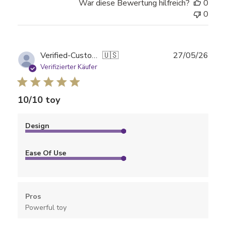
War diese Bewertung hilfreich?
0
0
Verö
Verified-Customer
🇺🇸
27/05/26
Verifizierter Käufer
10/10 toy
Design
Ease Of Use
Pros
Powerful toy