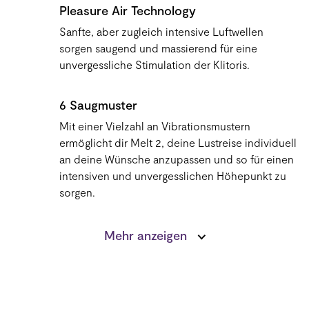
Pleasure Air Technology
überall genießen und ganz einfach reinigen
kannst. Die Fernbedienung ist zwar spritzfest,
Sanfte, aber zugleich intensive Luftwellen
aber nicht wasserdicht.
sorgen saugend und massierend für eine
unvergessliche Stimulation der Klitoris.
We-Vibe app
6 Saugmuster
Bring Deine Toys mit einem Fingertipp auch über
die Distanz zum Vibrieren – ganz einfach über
Mit einer Vielzahl an Vibrationsmustern
Dein Smartphone.
ermöglicht dir Melt 2, deine Lustreise individuell
an deine Wünsche anzupassen und so für einen
intensiven und unvergesslichen Höhepunkt zu
3-facher Genuss
sorgen.
Chorus wird während des Geschlechtsverkehrs
in der Vagina getragen und stimuliert gleichzeitig
Smart Silence
Mehr anzeigen
den G-Punkt, die Klitoris und den Penis.
Clevere Vibrationen starten nur bei Hautkontakt.
We-Vibe App
We-Vibe App
Bring Deine Toys mit einem Fingertipp auch über