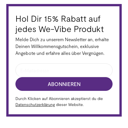
die Distanz zum Vibrieren – ganz einfach über
Bring Deine Toys mit einem Fingertipp auch über
Dein Smartphone.
die Distanz zum Vibrieren – ganz einfach über
Hol Dir 15% Rabatt auf
Dein Smartphone.
jedes We-Vibe Produkt
Melde Dich zu unserem Newsletter an, erhalte
Deinen Willkommensgutschein, exklusive
Angebote und erfahre alles über Vergnügen.
ABONNIEREN
Durch Klicken auf Abonnieren akzeptierst du die
Datenschutzerklärung
dieser Website.