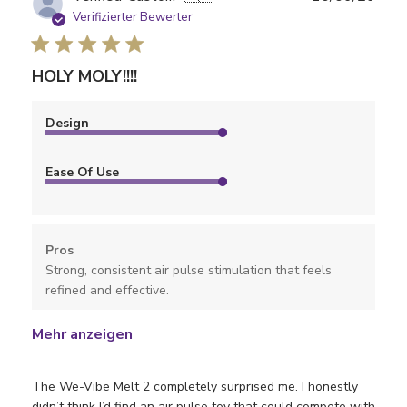
Verifizierter Bewerter
HOLY MOLY!!!!
Design
Ease Of Use
Pros
Strong, consistent air pulse stimulation that feels
refined and effective.
Mehr anzeigen
The We-Vibe Melt 2 completely surprised me. I honestly
didn’t think I’d find an air pulse toy that could compete with