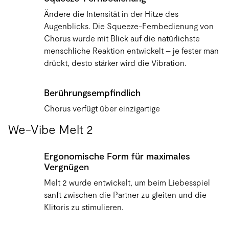
Ändere die Intensität in der Hitze des
Augenblicks. Die Squeeze-Fernbedienung von
Chorus wurde mit Blick auf die natürlichste
menschliche Reaktion entwickelt – je fester man
drückt, desto stärker wird die Vibration.
Berührungsempfindlich
Chorus verfügt über einzigartige
berührungsempfindliche Sensoren, welche sich
We-Vibe Melt 2
unter dem We-Vibe-Logo befinden. Während
des Liebesspiels steuern Deine Bewegungen die
Ergonomische Form für maximales
Vibrationen. Wähle in der We-Vibe app aus drei
Vergnügen
Berührungsempfindlichkeits-Modi, um Deine
ultimative Lust zu erleben.
Melt 2 wurde entwickelt, um beim Liebesspiel
sanft zwischen die Partner zu gleiten und die
Klitoris zu stimulieren.
Wasserdicht (IPX7)
Chorus ist zu 100 % wasserdicht, so dass Du ihn