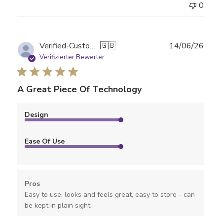
0
Verö
Verified-Customer
🇬🇧
14/06/26
Verifizierter Bewerter
A Great Piece Of Technology
Design
Ease Of Use
Pros
Easy to use, looks and feels great, easy to store - can
be kept in plain sight