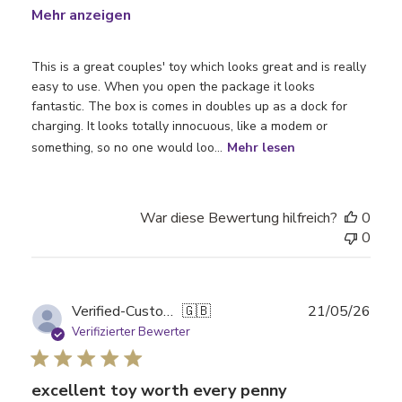
Mehr anzeigen
This is a great couples' toy which looks great and is really
easy to use. When you open the package it looks
fantastic. The box is comes in doubles up as a dock for
charging. It looks totally innocuous, like a modem or
something, so no one would loo...
Mehr lesen
War diese Bewertung hilfreich?
0
0
Verö
Verified-Customer
🇬🇧
21/05/26
Verifizierter Bewerter
excellent toy worth every penny