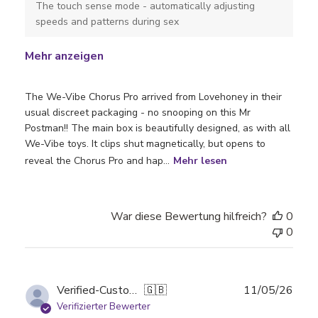
The touch sense mode - automatically adjusting
speeds and patterns during sex
Mehr anzeigen
The We-Vibe Chorus Pro arrived from Lovehoney in their
usual discreet packaging - no snooping on this Mr
Postman!! The main box is beautifully designed, as with all
We-Vibe toys. It clips shut magnetically, but opens to
reveal the Chorus Pro and hap...
Mehr lesen
War diese Bewertung hilfreich?
0
0
Verö
Verified-Customer
🇬🇧
11/05/26
Verifizierter Bewerter