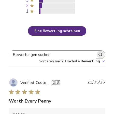
3
2
1
Eine Bewertung schreiben
Bewertungen suchen
Sortieren nach
:
Höchste Bewertung
Verö
21/05/26
Verified-Customer
🇬🇧
Worth Every Penny