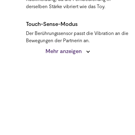
derselben Stärke vibriert wie das Toy.
Touch-Sense-Modus
Der Berührungssensor passt die Vibration an die
Bewegungen der Partnerin an.
Mehr anzeigen
Fusion Wave-Muster
7 klassische We-Vibe-Muster + 3 exklusive
Fusion-Wave-Muster (Echo Wave, Surge Wave,
Ripple Wave).
Ladestation
Zum Aufladen und Aufbewahren von Toy und
Fernbedienung.
We-Vibe App