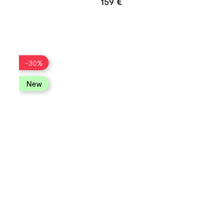
159 €
-30%
new