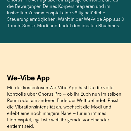
die Bewegungen Deines Körpers reagieren und im
lustvollen Zusammenspiel eine völlig natürliche
Steuerung ermöglichen. Wählt in der We-Vibe App aus 3
Touch-Sense-Modi und findet den idealen Rhythmus.
We-Vibe App
Mit der kostenlosen We-Vibe App hast Du die volle
Kontrolle über Chorus Pro – ob Ihr Euch nun im selben
Raum oder am anderen Ende der Welt befindet. Passt
die Vibrationsintensität an, wechselt die Modi und
erlebt eine noch innigere Nähe – für ein intimes
Liebesspiel, egal wie weit ihr gerade voneinander
entfernt seid.