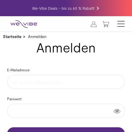
We-Vibe Deals - bis zu 60 % Rabatt!
MEIN WA
Startseite
Anmelden
Anmelden
E-Mailadresse
Passwort